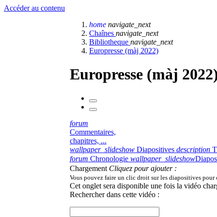
Accéder au contenu
home
navigate_next
Chaînes
navigate_next
Bibliotheque
navigate_next
Europresse (màj 2022)
Europresse (màj 2022
forum
Commentaires,
chapitres, ...
wallpaper_slideshow
Diapositives
description
T
forum
Chronologie
wallpaper_slideshow
Diapos
Chargement
Cliquez pour ajouter :
Vous pouvez faire un clic droit sur les diapositives pour
Cet onglet sera disponible une fois la vidéo char
Rechercher dans cette vidéo :