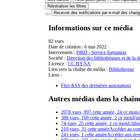
Réinitialiser les filtres
Recevoir des notifications par e-mail des chan
Informations sur ce média
82 vues
Date de création :
6 mai 2022
Intervenants :
DBD - Service formation
Société :
Direction des bibliothèques et de la
Licence :
CC BY-SA
Lien vers la chaîne du média :
Bibliotheque
Liens :
Flux RSS des dernières annotations
Autres médias dans la chaîn
2078 vues, 997 cette année, 24 ce mois
388 vues, 169 cette année, 2 ce mois
Fai
74 vues, 25 cette année, 1 ce mois
Utilis
219 vues, 31 cette année
Accéder au com
241 vues, 1 cette année
Accéder aux ress