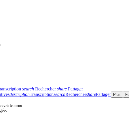
)
ranscription
search
Rechercher
share
Partager
itives
description
Transcription
search
Rechercher
share
Partager
Plus
F
 ouvrir le menu
gée.