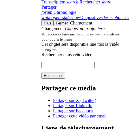
Transcription
search
Rechercher
share
Partager
forum
Chronologie
wallpaper_slideshow
Diapositives
description
Tra
Chargement
Plus
Fermer
Chargement
Cliquez pour ajouter :
Vous pouvez faire un clic droit sur les diapositives
pour ouvrir le menu
Cet onglet sera disponible une fois la vidéo
chargée.
Rechercher dans cette vidéo :
Rechercher
Partager ce média
Partager sur X (Twitter)
Partager sur LinkedIn
Partager sur Facebook
Partager cette vidéo par email
Liens de téléchargement