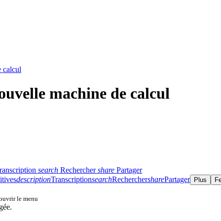
 calcul
uvelle machine de calcul
ranscription
search
Rechercher
share
Partager
itives
description
Transcription
search
Rechercher
share
Partager
Plus
F
 ouvrir le menu
gée.