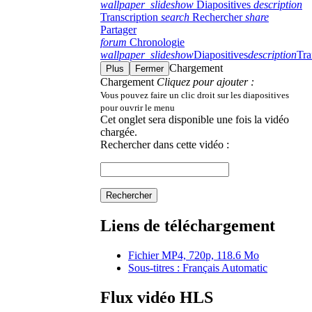
wallpaper_slideshow
Diapositives
description
Transcription
search
Rechercher
share
Partager
forum
Chronologie
wallpaper_slideshow
Diapositives
description
Tra
Chargement
Plus
Fermer
Chargement
Cliquez pour ajouter :
Vous pouvez faire un clic droit sur les diapositives
pour ouvrir le menu
Cet onglet sera disponible une fois la vidéo
chargée.
Rechercher dans cette vidéo :
Rechercher
Liens de téléchargement
Fichier MP4, 720p, 118.6 Mo
Sous-titres : Français Automatic
Flux vidéo HLS