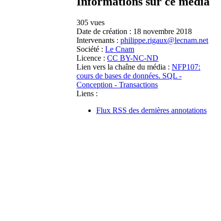
Informations sur ce média
305 vues
Date de création :
18 novembre 2018
Intervenants :
philippe.rigaux@lecnam.net
Société :
Le Cnam
Licence :
CC BY-NC-ND
Lien vers la chaîne du média :
NFP107:
cours de bases de données. SQL -
Conception - Transactions
Liens :
Flux RSS des dernières annotations