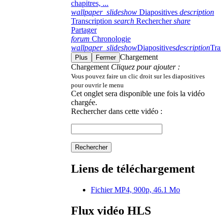
chapitres, ...
wallpaper_slideshow
Diapositives
description
Transcription
search
Rechercher
share
Partager
forum
Chronologie
wallpaper_slideshow
Diapositives
description
Tra
Chargement
Plus
Fermer
Chargement
Cliquez pour ajouter :
Vous pouvez faire un clic droit sur les diapositives
pour ouvrir le menu
Cet onglet sera disponible une fois la vidéo
chargée.
Rechercher dans cette vidéo :
Rechercher
Liens de téléchargement
Fichier MP4, 900p, 46.1 Mo
Flux vidéo HLS