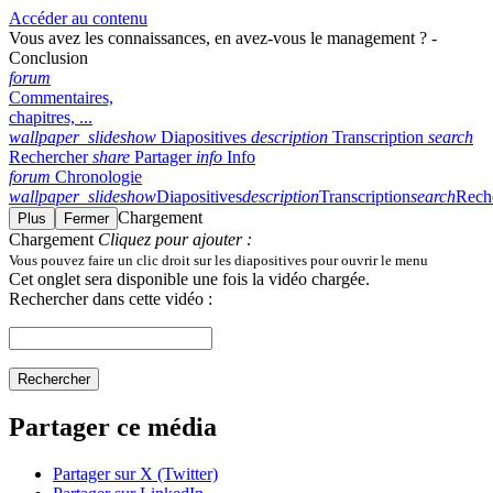
Accéder au contenu
Vous avez les connaissances, en avez‑vous le management ? -
Conclusion
forum
Commentaires,
chapitres, ...
wallpaper_slideshow
Diapositives
description
Transcription
search
Rechercher
share
Partager
info
Info
forum
Chronologie
wallpaper_slideshow
Diapositives
description
Transcription
search
Rech
Chargement
Plus
Fermer
Chargement
Cliquez pour ajouter :
Vous pouvez faire un clic droit sur les diapositives pour ouvrir le menu
Cet onglet sera disponible une fois la vidéo chargée.
Rechercher dans cette vidéo :
Rechercher
Partager ce média
Partager sur X (Twitter)