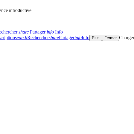
nce introductive
echercher
share
Partager
info
Info
cription
search
Rechercher
share
Partager
info
Info
Charge
Plus
Fermer