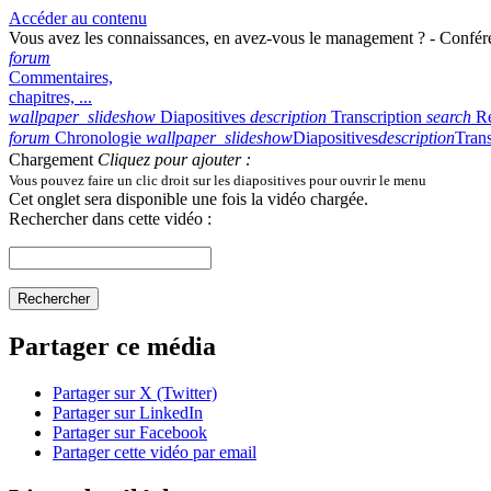
Accéder au contenu
Vous avez les connaissances, en avez‑vous le management ? - Confére
forum
Commentaires,
chapitres, ...
wallpaper_slideshow
Diapositives
description
Transcription
search
R
forum
Chronologie
wallpaper_slideshow
Diapositives
description
Trans
Chargement
Cliquez pour ajouter :
Vous pouvez faire un clic droit sur les diapositives pour ouvrir le menu
Cet onglet sera disponible une fois la vidéo chargée.
Rechercher dans cette vidéo :
Rechercher
Partager ce média
Partager sur X (Twitter)
Partager sur LinkedIn
Partager sur Facebook
Partager cette vidéo par email