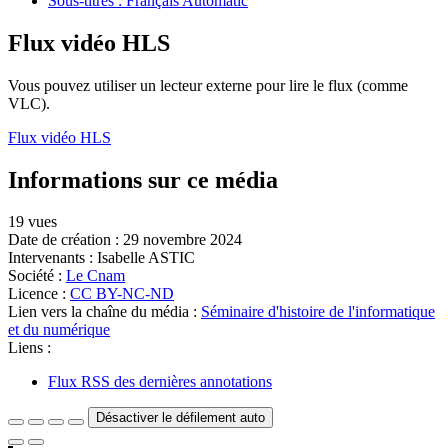
Sous-titres : Français Automatic
Flux vidéo HLS
Vous pouvez utiliser un lecteur externe pour lire le flux (comme
VLC).
Flux vidéo HLS
Informations sur ce média
19 vues
Date de création :
29 novembre 2024
Intervenants :
Isabelle ASTIC
Société :
Le Cnam
Licence :
CC BY-NC-ND
Lien vers la chaîne du média :
Séminaire d'histoire de l'informatique
et du numérique
Liens :
Flux RSS des dernières annotations
Désactiver le défilement auto