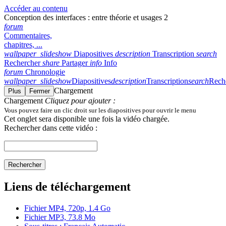
Accéder au contenu
Conception des interfaces : entre théorie et usages 2
forum
Commentaires,
chapitres, ...
wallpaper_slideshow
Diapositives
description
Transcription
search
Rechercher
share
Partager
info
Info
forum
Chronologie
wallpaper_slideshow
Diapositives
description
Transcription
search
Rech
Chargement
Plus
Fermer
Chargement
Cliquez pour ajouter :
Vous pouvez faire un clic droit sur les diapositives pour ouvrir le menu
Cet onglet sera disponible une fois la vidéo chargée.
Rechercher dans cette vidéo :
Rechercher
Liens de téléchargement
Fichier MP4, 720p, 1.4 Go
Fichier MP3, 73.8 Mo