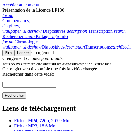
Accéder au contenu
Présentation de la Licence LP130
forum
Commentaires,
chapitres, ...
wallpaper_slideshow
Diapositives
description
Transcription
search
Rechercher
share
Partager
info
Info
forum
Chronologie
wallpaper_slideshow
Diapositives
description
Transcription
search
Rech
Chargement
Plus
Fermer
Chargement
Cliquez pour ajouter :
Vous pouvez faire un clic droit sur les diapositives pour ouvrir le menu
Cet onglet sera disponible une fois la vidéo chargée.
Rechercher dans cette vidéo :
Rechercher
Liens de téléchargement
Fichier MP4, 720p, 205.9 Mo
Fichier MP3, 18.6 Mo