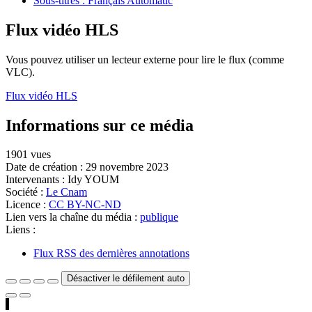
Sous-titres : Français Automatic
Flux vidéo HLS
Vous pouvez utiliser un lecteur externe pour lire le flux (comme
VLC).
Flux vidéo HLS
Informations sur ce média
1901 vues
Date de création :
29 novembre 2023
Intervenants :
Idy YOUM
Société :
Le Cnam
Licence :
CC BY-NC-ND
Lien vers la chaîne du média :
publique
Liens :
Flux RSS des dernières annotations
Désactiver le défilement auto