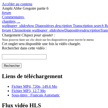
Accéder au contenu
Amphi Abbe Gregoire partie 6
forum
Commentaires,
chapitres, ...
wallpaper_slideshow
Diapositives
description
Transcription
search
R
forum
Chronologie
wallpaper_slideshow
Diapositives
description
Trans
Chargement
Cliquez pour ajouter :
Vous pouvez faire un clic droit sur les diapositives pour ouvrir le menu
Cet onglet sera disponible une fois la vidéo chargée.
Rechercher dans cette vidéo :
Rechercher
Liens de téléchargement
Fichier MP4, 720p, 149.6 Mo
Fichier MP3, 12.7 Mo
Sous-titres : Français Automatic
Flux vidéo HLS