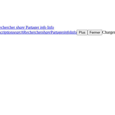
echercher
share
Partager
info
Info
cription
search
Rechercher
share
Partager
info
Info
Charge
Plus
Fermer