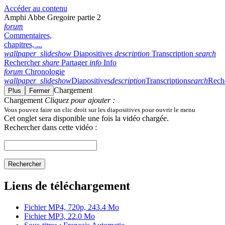
Accéder au contenu
Amphi Abbe Gregoire partie 2
forum
Commentaires,
chapitres, ...
wallpaper_slideshow
Diapositives
description
Transcription
search
Rechercher
share
Partager
info
Info
forum
Chronologie
wallpaper_slideshow
Diapositives
description
Transcription
search
Rech
Chargement
Plus
Fermer
Chargement
Cliquez pour ajouter :
Vous pouvez faire un clic droit sur les diapositives pour ouvrir le menu
Cet onglet sera disponible une fois la vidéo chargée.
Rechercher dans cette vidéo :
Rechercher
Liens de téléchargement
Fichier MP4, 720p, 243.4 Mo
Fichier MP3, 22.0 Mo